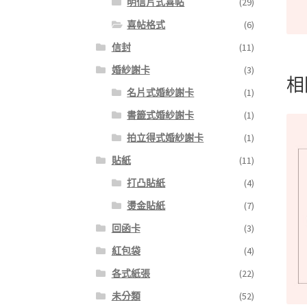
明信片式喜帖
(29)
喜帖格式
(6)
信封
(11)
婚紗謝卡
(3)
相
名片式婚紗謝卡
(1)
書籤式婚紗謝卡
(1)
拍立得式婚紗謝卡
(1)
貼紙
(11)
打凸貼紙
(4)
燙金貼紙
(7)
回函卡
(3)
紅包袋
(4)
各式紙張
(22)
未分類
(52)