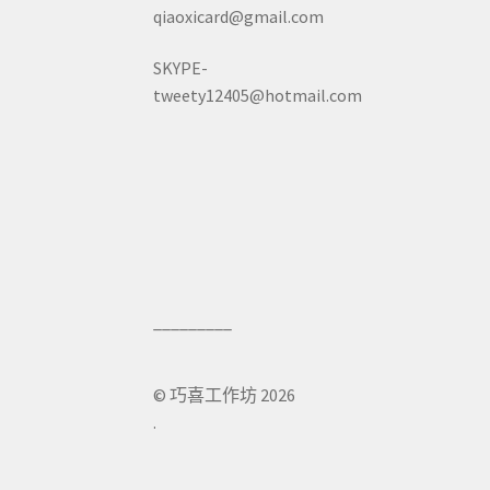
qiaoxicard@gmail.com
SKYPE-
tweety12405@hotmail.com
© 巧喜工作坊 2026
.