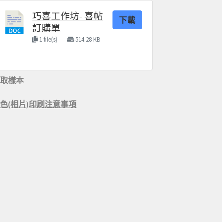
巧喜工作坊- 喜帖
下載
訂購單
1 file(s)
514.28 KB
索取樣本
色(相片)印刷注意事項