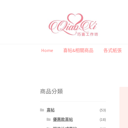
跳
跳
至
至
導
主
覽
要
列
內
Home
喜帖&相關商品
各式紙張
容
首頁
喜帖&相關商品
各式紙張
彩色(相片)
商品分類
喜帖
(53)
優惠款喜帖
(18)