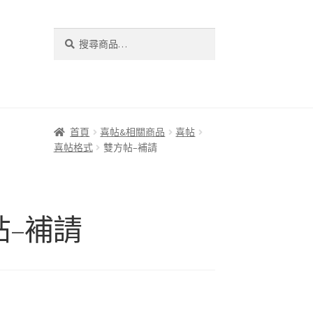
搜
搜
尋
尋
關
鍵
字:
首頁
喜帖&相關商品
喜帖
喜帖格式
雙方帖–補請
帖–補請