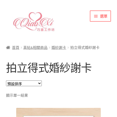
跳
跳
選單
至
至
導
主
覽
要
首頁
列
內
喜帖&相關商品
容
首頁
喜帖&相關商品
婚紗謝卡
拍立得式婚紗謝卡
各式紙張
拍立得式婚紗謝卡
彩色(相片)印刷注意事項
索取喜帖樣本須知
訂購須知
聯絡方式
顯示單一結果