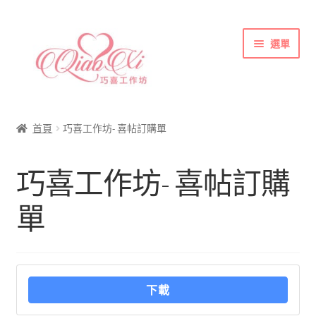
跳
跳
選單
至
至
導
主
覽
要
首頁
列
內
喜帖&相關商品
容
首頁
巧喜工作坊- 喜帖訂購單
各式紙張
巧喜工作坊- 喜帖訂購
彩色(相片)印刷注意事項
索取喜帖樣本須知
單
訂購須知
聯絡方式
下載