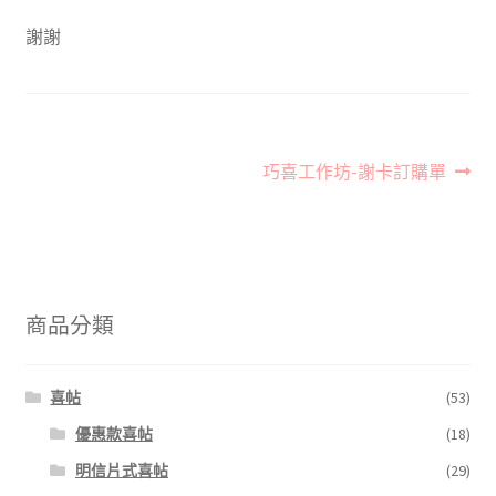
謝謝
文
下
巧喜工作坊-謝卡訂購單
一
章
篇
導
文
章:
覽
商品分類
喜帖
(53)
優惠款喜帖
(18)
明信片式喜帖
(29)