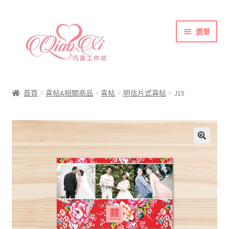
跳
跳
選單
至
至
導
主
覽
要
首頁
列
內
喜帖&相關商品
容
首頁
喜帖&相關商品
喜帖
明信片式喜帖
J15
各式紙張
彩色(相片)印刷注意事項
索取喜帖樣本須知
訂購須知
聯絡方式