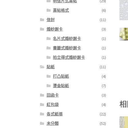
明信片式喜帖
(29)
喜帖格式
(6)
信封
(11)
婚紗謝卡
(3)
名片式婚紗謝卡
(1)
書籤式婚紗謝卡
(1)
拍立得式婚紗謝卡
(1)
貼紙
(11)
打凸貼紙
(4)
燙金貼紙
(7)
回函卡
(3)
相
紅包袋
(4)
各式紙張
(22)
未分類
(52)