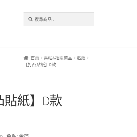
搜
搜
尋
尋
關
鍵
字:
首頁
喜帖&相關商品
貼紙
【打凸貼紙】D款
凸貼紙】D款
 mm 色系 : 金箔