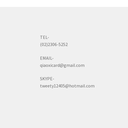
TEL-
(02)2306-5252
EMAIL-
qiaoxicard@gmail.com
SKYPE-
tweety12405@hotmail.com