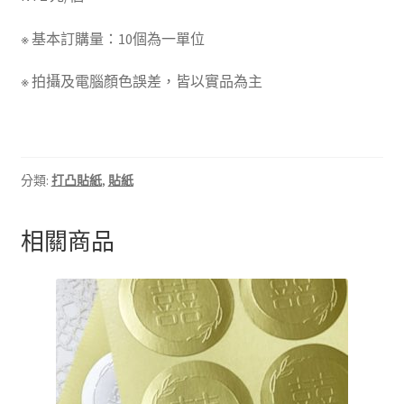
※ 基本訂購量：10個為一單位
※ 拍攝及電腦顏色誤差，皆以實品為主
分類:
打凸貼紙
,
貼紙
相關商品