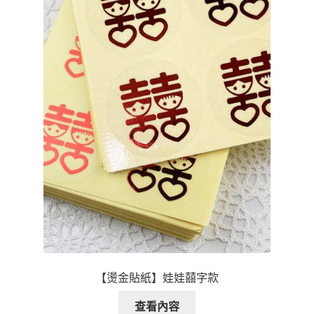
【燙金貼紙】娃娃囍字款
查看內容