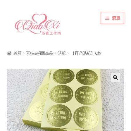
跳
跳
選單
至
至
導
主
覽
要
首頁
列
內
喜帖&相關商品
容
首頁
喜帖&相關商品
貼紙
【打凸貼紙】C款
各式紙張
彩色(相片)印刷注意事項
索取喜帖樣本須知
訂購須知
聯絡方式