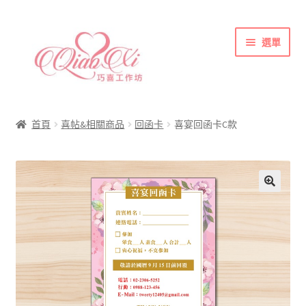
跳
跳
選單
至
至
導
主
覽
要
首頁
列
內
喜帖&相關商品
容
首頁
喜帖&相關商品
回函卡
喜宴回函卡C款
各式紙張
彩色(相片)印刷注意事項
索取喜帖樣本須知
訂購須知
聯絡方式