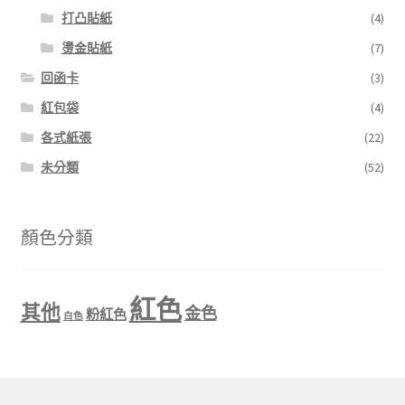
打凸貼紙
(4)
燙金貼紙
(7)
回函卡
(3)
紅包袋
(4)
各式紙張
(22)
未分類
(52)
顏色分類
紅色
其他
金色
粉紅色
白色