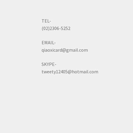
TEL-
(02)2306-5252
EMAIL-
qiaoxicard@gmail.com
SKYPE-
tweety12405@hotmail.com