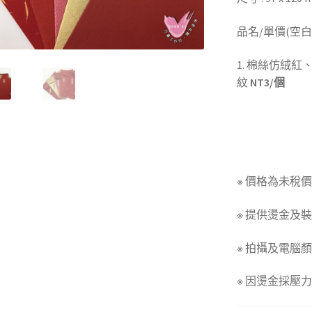
品名/單價(空白
1. 棉絲仿絨
紋
NT3/個
※ 價格為未稅
※ 提供燙金及
※ 拍攝及電腦
※ 因燙金採壓