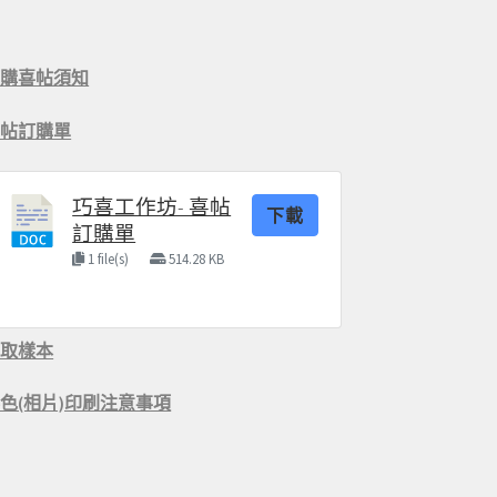
訂購喜帖須知
喜帖訂購單
巧喜工作坊- 喜帖
下載
訂購單
1 file(s)
514.28 KB
索取樣本
色(相片)印刷注意事項