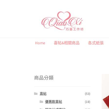
跳
跳
至
至
導
主
覽
要
列
內
Home
喜帖&相關商品
各式紙張
容
首頁
喜帖&相關商品
各式紙張
彩色(相片)
商品分類
喜帖
(53)
優惠款喜帖
(18)