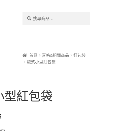
搜
搜
尋
尋
關
鍵
字:
首頁
喜帖&相關商品
紅包袋
歐式小型紅包袋
小型紅包袋
袋
 mm