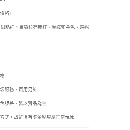
價格)
紅、銀點紅、巢織紋亮麗紅、巢織麥金色、萊妮
價格
裝袋服務，費用另計
顏色誤差，皆以實品為主
力方式，故背後有燙金壓痕屬正常現象