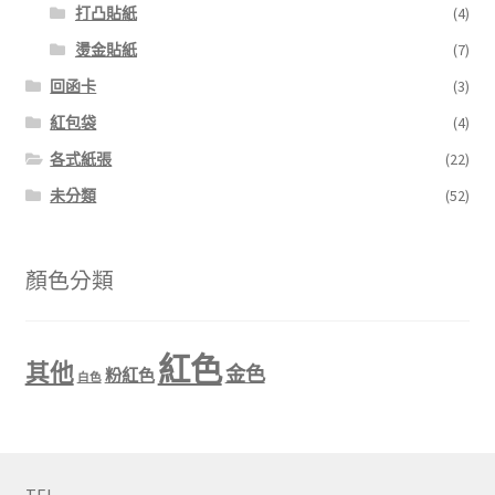
打凸貼紙
(4)
燙金貼紙
(7)
回函卡
(3)
紅包袋
(4)
各式紙張
(22)
未分類
(52)
顏色分類
紅色
其他
金色
粉紅色
白色
TEL-