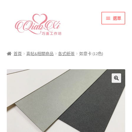
跳
跳
選單
至
至
導
主
覽
要
首頁
列
內
喜帖&相關商品
容
首頁
喜帖&相關商品
各式紙張
如意卡 (12色)
各式紙張
彩色(相片)印刷注意事項
索取喜帖樣本須知
訂購須知
聯絡方式