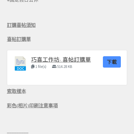
訂購喜帖須知
喜帖訂購單
巧喜工作坊- 喜帖訂購單
下載
1 file(s)
514.28 KB
索取樣本
彩色(相片)印刷注意事項