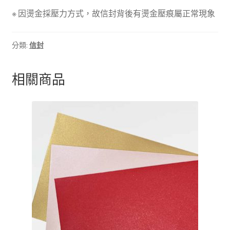
※ 因燙金採壓力方式，故信封背後有燙金壓痕屬正常現象
分類:
信封
相關商品