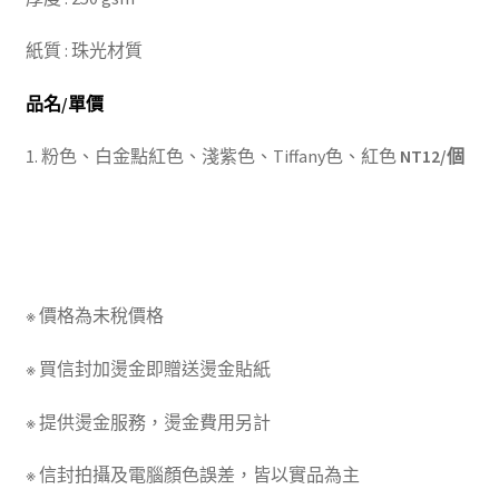
紙質 : 珠光材質
品名/單價
1. 粉色、白金點紅色、淺紫色、Tiffany色、紅色
NT12/個
※ 價格為未稅價格
※ 買信封加燙金即贈送燙金貼紙
※ 提供燙金服務，燙金費用另計
※ 信封拍攝及電腦顏色誤差，皆以實品為主