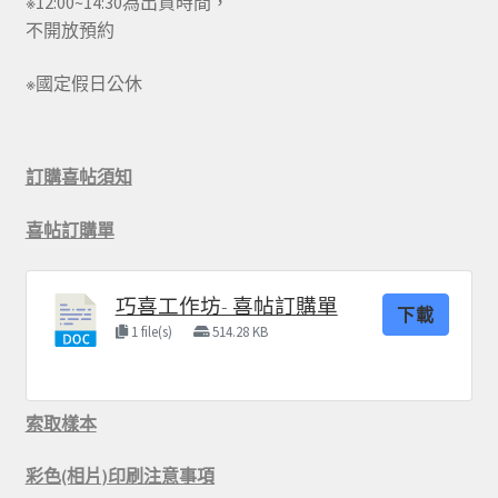
※12:00~14:30為出貨時間，
不開放預約
※國定假日公休
訂購喜帖須知
喜帖訂購單
巧喜工作坊- 喜帖訂購單
下載
1 file(s)
514.28 KB
索取樣本
彩色(相片)印刷注意事項