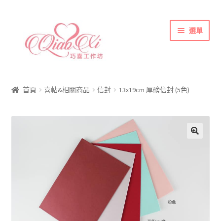
跳
跳
選單
至
至
導
主
覽
要
首頁
列
內
喜帖&相關商品
容
首頁
喜帖&相關商品
信封
13x19cm 厚磅信封 (5色)
各式紙張
彩色(相片)印刷注意事項
索取喜帖樣本須知
訂購須知
聯絡方式