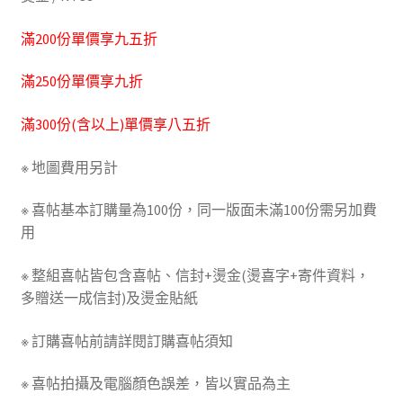
滿200份單價享九五折
滿250份單價享九折
滿300份(含以上)單價享八五折
※ 地圖費用另計
※ 喜帖基本訂購量為100份，同一版面未滿100份需另加費
用
※ 整組喜帖皆包含喜帖、信封+燙金(燙喜字+寄件資料，
多贈送一成信封)及燙金貼紙
※ 訂購喜帖前請詳閱訂購喜帖須知
※ 喜帖拍攝及電腦顏色誤差，皆以實品為主