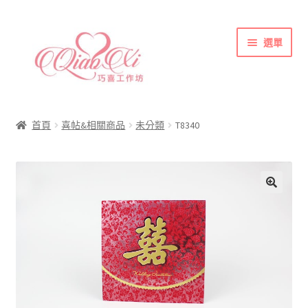
跳
跳
選單
至
至
導
主
覽
要
首頁
列
內
喜帖&相關商品
容
首頁
喜帖&相關商品
未分類
T8340
各式紙張
彩色(相片)印刷注意事項
索取喜帖樣本須知
訂購須知
聯絡方式