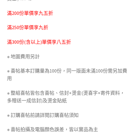
滿200份單價享九五折
滿250份單價享九折
滿300份(含以上)單價享八五折
※ 地圖費用另計
※ 喜帖基本訂購量為100份，同一版面未滿100份需另加費
用
※ 整組喜帖皆包含喜帖、信封+燙金(燙喜字+寄件資料，
多贈送一成信封)及燙金貼紙
※ 訂購喜帖前請詳閱訂購喜帖須知
※ 喜帖拍攝及電腦顏色誤差，皆以實品為主