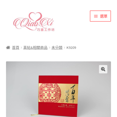
跳
跳
選單
至
至
導
主
覽
要
首頁
列
內
喜帖&相關商品
容
首頁
喜帖&相關商品
未分類
K9209
各式紙張
彩色(相片)印刷注意事項
索取喜帖樣本須知
訂購須知
聯絡方式