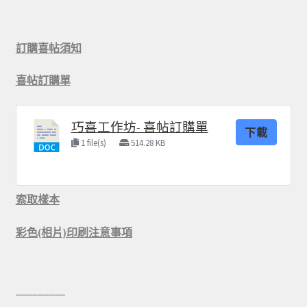
訂購喜帖須知
喜帖訂購單
巧喜工作坊- 喜帖訂購單
下載
1 file(s)
514.28 KB
索取樣本
彩色(相片)印刷注意事項