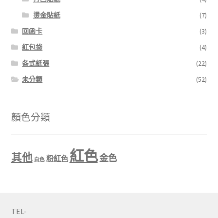
燙金貼紙
(7)
回函卡
(3)
紅包袋
(4)
各式紙張
(22)
未分類
(52)
顏色分類
紅色
其他
金色
粉紅色
白色
TEL-