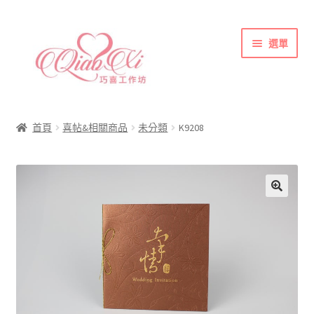
跳
跳
選單
至
至
導
主
覽
要
首頁
列
內
喜帖&相關商品
容
首頁
喜帖&相關商品
未分類
K9208
各式紙張
彩色(相片)印刷注意事項
索取喜帖樣本須知
訂購須知
聯絡方式