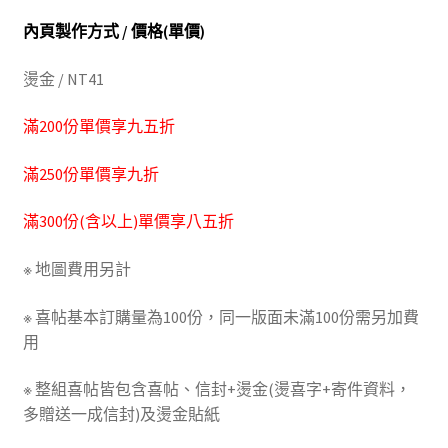
內頁製作方式 / 價格(單價)
燙金 / NT41
滿200份單價享九五折
滿250份單價享九折
滿300份(含以上)單價享八五折
※ 地圖費用另計
※ 喜帖基本訂購量為100份，同一版面未滿100份需另加費
用
※ 整組喜帖皆包含喜帖、信封+燙金(燙喜字+寄件資料，
多贈送一成信封)及燙金貼紙