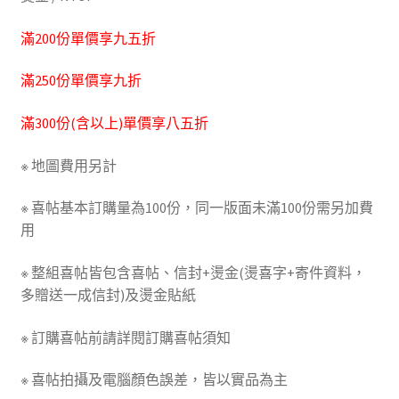
滿200份單價享九五折
滿250份單價享九折
滿300份(含以上)單價享八五折
※ 地圖費用另計
※ 喜帖基本訂購量為100份，同一版面未滿100份需另加費
用
※ 整組喜帖皆包含喜帖、信封+燙金(燙喜字+寄件資料，
多贈送一成信封)及燙金貼紙
※ 訂購喜帖前請詳閱訂購喜帖須知
※ 喜帖拍攝及電腦顏色誤差，皆以實品為主