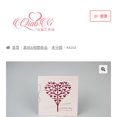
跳
跳
選單
至
至
導
主
覽
要
首頁
列
內
喜帖&相關商品
容
首頁
喜帖&相關商品
未分類
K8202
各式紙張
彩色(相片)印刷注意事項
索取喜帖樣本須知
訂購須知
聯絡方式