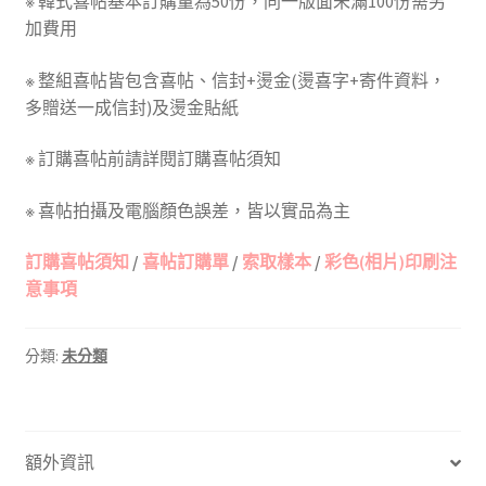
※ 韓式喜帖基本訂購量為50份，同一版面未滿100份需另
加費用
※ 整組喜帖皆包含喜帖、信封+燙金(燙喜字+寄件資料，
多贈送一成信封)及燙金貼紙
※ 訂購喜帖前請詳閱訂購喜帖須知
※ 喜帖拍攝及電腦顏色誤差，皆以實品為主
訂購喜帖須知
/
喜帖訂購單
/
索取樣本
/
彩色(相片)印刷注
意事項
分類:
未分類
額外資訊