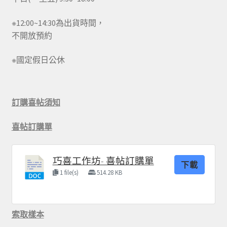
※12:00~14:30為出貨時間，
不開放預約
※國定假日公休
訂購喜帖須知
喜帖訂購單
巧喜工作坊- 喜帖訂購單
下載
1 file(s)
514.28 KB
索取樣本