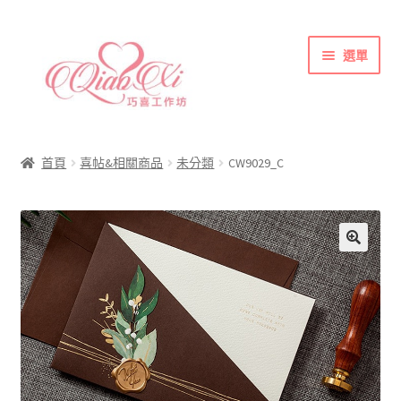
跳
跳
選單
至
至
導
主
覽
要
首頁
列
內
喜帖&相關商品
容
首頁
喜帖&相關商品
未分類
CW9029_C
各式紙張
彩色(相片)印刷注意事項
索取喜帖樣本須知
訂購須知
聯絡方式