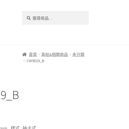
搜
搜
尋
尋
關
鍵
字:
首頁
喜帖&相關商品
未分類
CW9029_B
9_B
80 mm 樣式 : 抽卡式