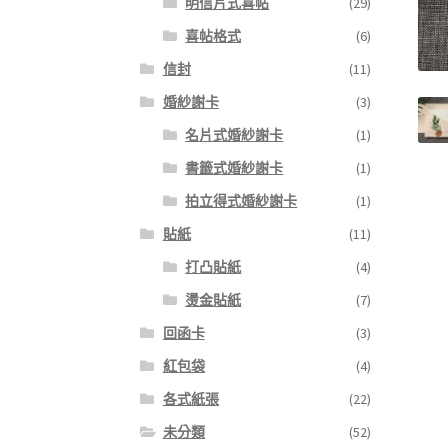
明信片式喜帖
(29)
喜帖格式
(6)
信封
(11)
婚紗謝卡
(3)
名片式婚紗謝卡
(1)
書籤式婚紗謝卡
(1)
拍立得式婚紗謝卡
(1)
貼紙
(11)
打凸貼紙
(4)
燙金貼紙
(7)
回函卡
(3)
紅包袋
(4)
各式紙張
(22)
未分類
(52)