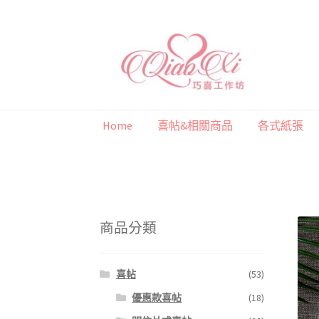
跳
跳
至
至
導
主
覽
要
列
內
Home
喜帖&相關商品
各式紙張
容
首頁
喜帖&相關商品
各式紙張
彩色(相片)
商品分類
喜帖
(53)
優惠款喜帖
(18)