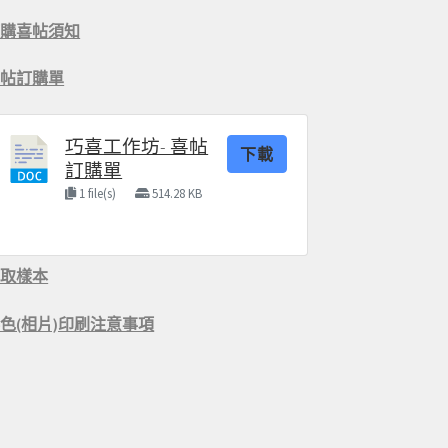
訂購喜帖須知
喜帖訂購單
巧喜工作坊- 喜帖
下載
訂購單
1 file(s)
514.28 KB
索取樣本
色(相片)印刷注意事項