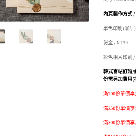
內頁製作方式 /
單色印刷(咖啡) /
燙金 / NT39
彩色相片印刷 / 
韓式喜帖訂婚/
份需另加費用(
滿200份單價
滿250份單價
滿300份單價