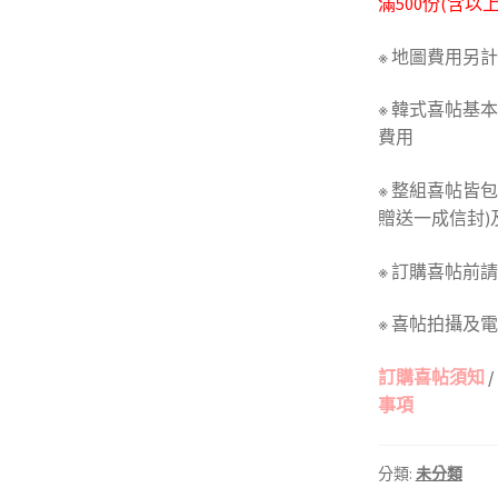
滿500份(含以
※ 地圖費用另計
※ 韓式喜帖基
費用
※ 整組喜帖皆
贈送一成信封)
※ 訂購喜帖前
※ 喜帖拍攝及
訂購喜帖須知
/
事項
分類:
未分類