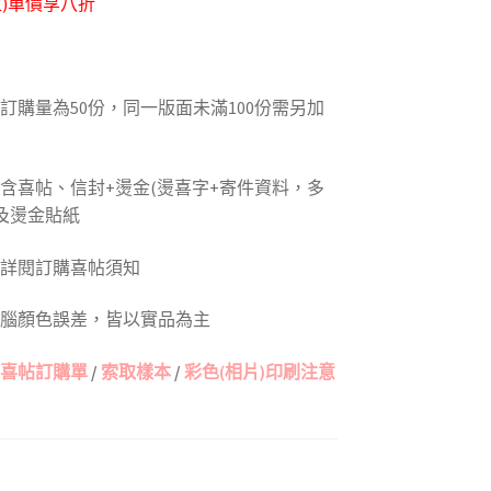
上)單價享八折
本訂購量為50份，同一版面未滿100份需另加
包含喜帖、信封+燙金(燙喜字+寄件資料，多
及燙金貼紙
請詳閱訂購喜帖須知
電腦顏色誤差，皆以實品為主
喜帖訂購單
/
索取樣本
/
彩色(相片)印刷注意