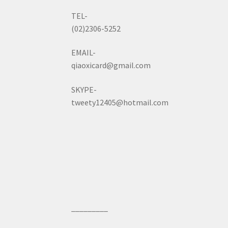
TEL-
(02)2306-5252
EMAIL-
qiaoxicard@gmail.com
SKYPE-
tweety12405@hotmail.com