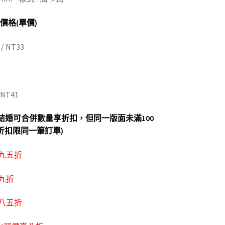
 價格(單價)
 NT33
NT41
結婚可合併數量享折扣，但同一版面未滿100
折扣限同一筆訂單)
享九五折
享九折
享八五折