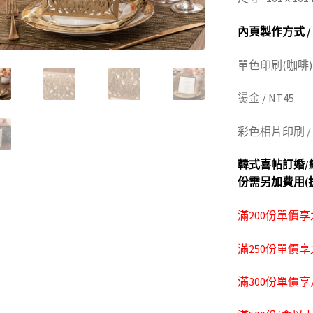
內頁製作方式 /
單色印刷(咖啡) /
燙金 / NT45
彩色相片印刷 / 
韓式喜帖訂婚/
份需另加費用(
滿200份單價
滿250份單價
滿300份單價