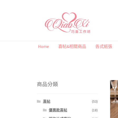
跳
跳
至
至
導
主
覽
要
列
內
Home
喜帖&相關商品
各式紙張
容
首頁
喜帖&相關商品
各式紙張
彩色(相片)
商品分類
喜帖
(53)
優惠款喜帖
(18)