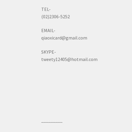
TEL-
(02)2306-5252
EMAIL-
qiaoxicard@gmail.com
SKYPE-
tweety12405@hotmail.com