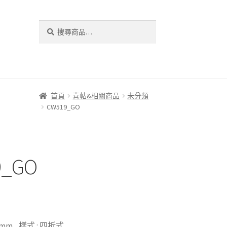
搜
搜
尋
尋
關
鍵
字:
首頁
喜帖&相關商品
未分類
CW519_GO
9_GO
61 mm 樣式 : 四折式