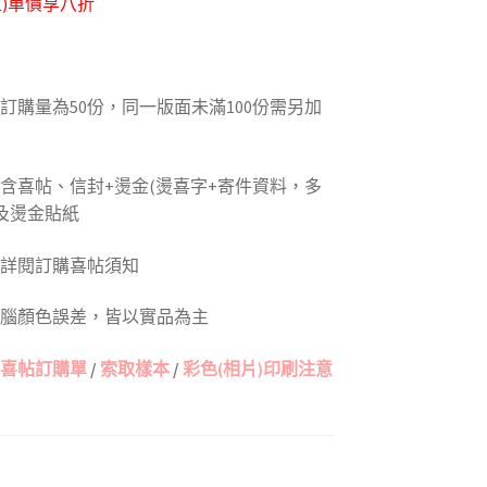
上)單價享八折
本訂購量為50份，同一版面未滿100份需另加
包含喜帖、信封+燙金(燙喜字+寄件資料，多
及燙金貼紙
請詳閱訂購喜帖須知
電腦顏色誤差，皆以實品為主
喜帖訂購單
/
索取樣本
/
彩色(相片)印刷注意