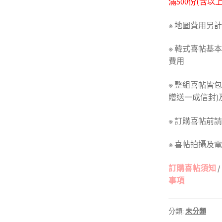
滿500份(含以
※ 地圖費用另計
※ 韓式喜帖基
費用
※ 整組喜帖皆
贈送一成信封)
※ 訂購喜帖前
※ 喜帖拍攝及
訂購喜帖須知
/
事項
分類:
未分類