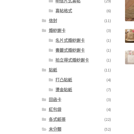
明信片式喜帖
(29)
喜帖格式
(6)
信封
(11)
婚紗謝卡
(3)
名片式婚紗謝卡
(1)
書籤式婚紗謝卡
(1)
拍立得式婚紗謝卡
(1)
貼紙
(11)
打凸貼紙
(4)
燙金貼紙
(7)
回函卡
(3)
紅包袋
(4)
各式紙張
(22)
未分類
(52)