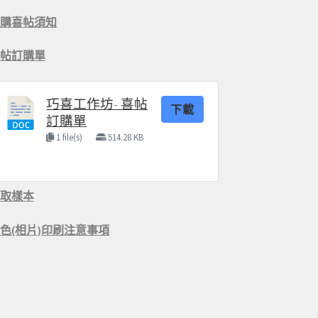
訂購喜帖須知
喜帖訂購單
巧喜工作坊- 喜帖
下載
訂購單
1 file(s)
514.28 KB
索取樣本
色(相片)印刷注意事項