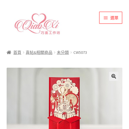
跳
跳
選單
至
至
導
主
覽
要
首頁
列
內
喜帖&相關商品
容
首頁
喜帖&相關商品
未分類
CW5073
各式紙張
彩色(相片)印刷注意事項
索取喜帖樣本須知
訂購須知
聯絡方式