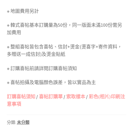
※ 地圖費用另計
※ 韓式喜帖基本訂購量為50份，同一版面未滿100份需另
加費用
※ 整組喜帖皆包含喜帖、信封+燙金(燙喜字+寄件資料，
多贈送一成信封)及燙金貼紙
※ 訂購喜帖前請詳閱訂購喜帖須知
※ 喜帖拍攝及電腦顏色誤差，皆以實品為主
訂購喜帖須知
/
喜帖訂購單
/
索取樣本
/
彩色(相片)印刷注
意事項
分類:
未分類