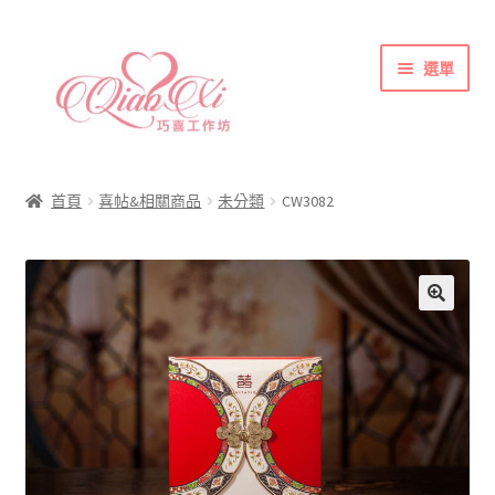
跳
跳
選單
至
至
導
主
覽
要
首頁
列
內
喜帖&相關商品
容
首頁
喜帖&相關商品
未分類
CW3082
各式紙張
彩色(相片)印刷注意事項
索取喜帖樣本須知
訂購須知
聯絡方式