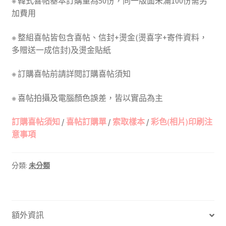
※ 韓式喜帖基本訂購量為50份，同一版面未滿100份需另
加費用
※ 整組喜帖皆包含喜帖、信封+燙金(燙喜字+寄件資料，
多贈送一成信封)及燙金貼紙
※ 訂購喜帖前請詳閱訂購喜帖須知
※ 喜帖拍攝及電腦顏色誤差，皆以實品為主
訂購喜帖須知
/
喜帖訂購單
/
索取樣本
/
彩色(相片)印刷注
意事項
分類:
未分類
額外資訊