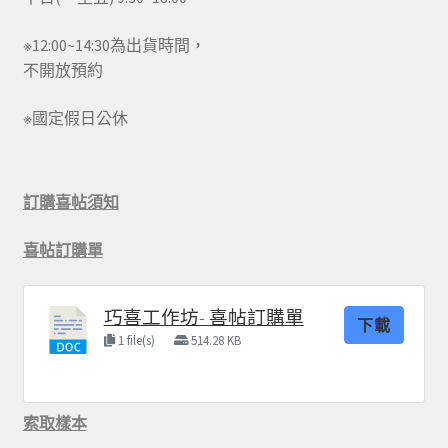
※12:00~14:30為出貨時間，
不開放預約
※國定假日公休
訂購喜帖須知
喜帖訂購單
巧喜工作坊- 喜帖訂購單
下載
1 file(s)
514.28 KB
索取樣本