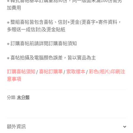
※ 韓式喜帖基本訂購量為50份，同一版面未滿100份需另
加費用
※ 整組喜帖皆包含喜帖、信封+燙金(燙喜字+寄件資料，
多贈送一成信封)及燙金貼紙
※ 訂購喜帖前請詳閱訂購喜帖須知
※ 喜帖拍攝及電腦顏色誤差，皆以實品為主
訂購喜帖須知
/
喜帖訂購單
/
索取樣本
/
彩色(相片)印刷注
意事項
分類:
未分類
額外資訊