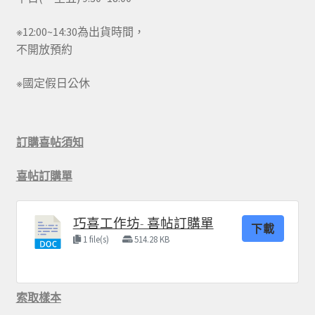
※12:00~14:30為出貨時間，
不開放預約
※國定假日公休
訂購喜帖須知
喜帖訂購單
巧喜工作坊- 喜帖訂購單
下載
1 file(s)
514.28 KB
索取樣本