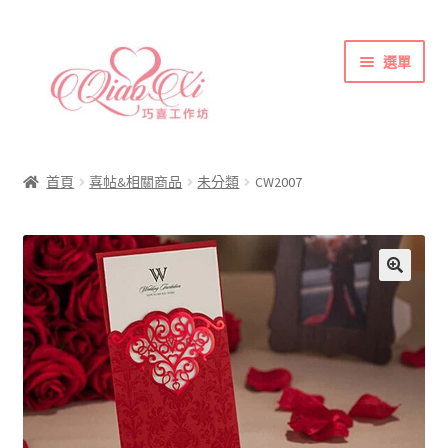
跳
跳
選單
至
至
導
主
覽
要
首頁
列
內
喜帖&相關商品
容
首頁
喜帖&相關商品
未分類
CW2007
各式紙張
彩色(相片)印刷注意事項
索取喜帖樣本須知
訂購須知
聯絡方式