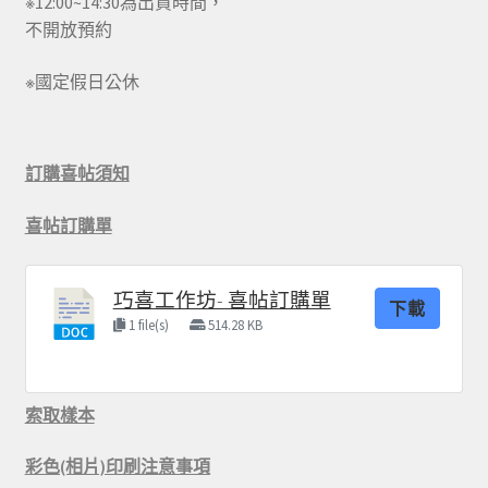
※12:00~14:30為出貨時間，
不開放預約
※國定假日公休
訂購喜帖須知
喜帖訂購單
巧喜工作坊- 喜帖訂購單
下載
1 file(s)
514.28 KB
索取樣本
彩色(相片)印刷注意事項