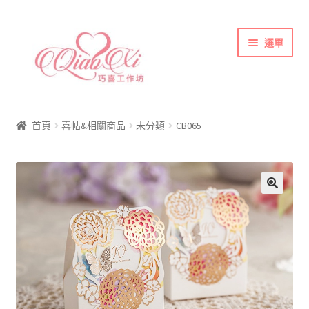
跳
跳
選單
至
至
導
主
覽
要
首頁
列
內
喜帖&相關商品
容
首頁
喜帖&相關商品
未分類
CB065
各式紙張
彩色(相片)印刷注意事項
索取喜帖樣本須知
訂購須知
聯絡方式