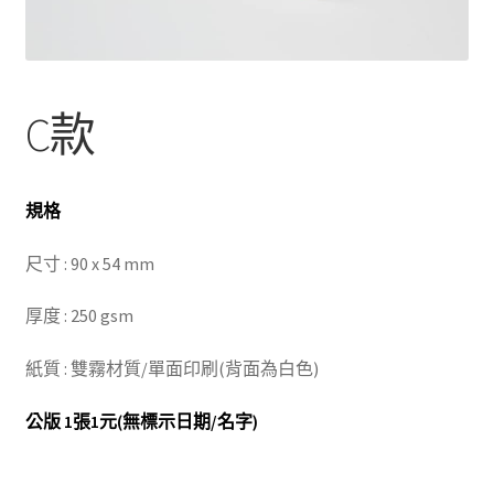
C款
規格
尺寸 : 90 x 54 mm
厚度 : 250 gsm
紙質 : 雙霧材質/單面印刷(背面為白色)
公版 1張1元(無標示日期/名字)