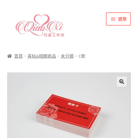
跳
跳
選單
至
至
導
主
覽
要
首頁
列
內
喜帖&相關商品
容
首頁
喜帖&相關商品
未分類
C款
各式紙張
彩色(相片)印刷注意事項
索取喜帖樣本須知
訂購須知
聯絡方式