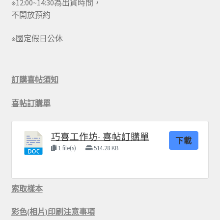
※12:00~14:30為出貨時間，
不開放預約
※國定假日公休
訂購喜帖須知
喜帖訂購單
巧喜工作坊- 喜帖訂購單
下載
1 file(s)
514.28 KB
索取樣本
彩色(相片)印刷注意事項