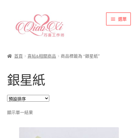
跳
跳
選單
至
至
導
主
覽
要
首頁
列
內
喜帖&相關商品
容
首頁
喜帖&相關商品
商品標籤為 “銀星紙”
各式紙張
銀星紙
彩色(相片)印刷注意事項
索取喜帖樣本須知
訂購須知
聯絡方式
顯示單一結果