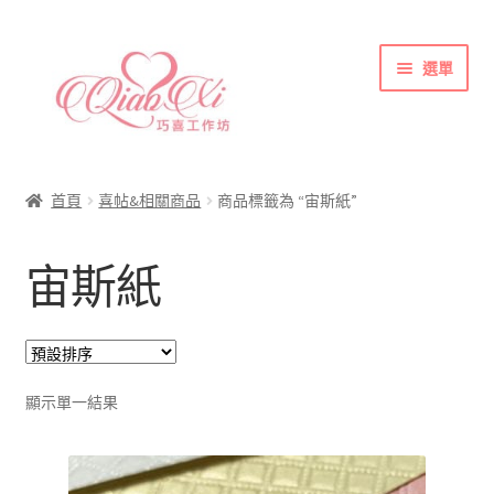
跳
跳
選單
至
至
導
主
覽
要
首頁
列
內
喜帖&相關商品
容
首頁
喜帖&相關商品
商品標籤為 “宙斯紙”
各式紙張
宙斯紙
彩色(相片)印刷注意事項
索取喜帖樣本須知
訂購須知
聯絡方式
顯示單一結果