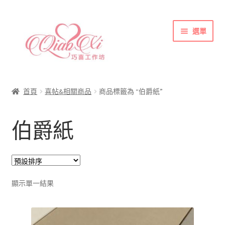
跳
跳
選單
至
至
導
主
覽
要
首頁
列
內
喜帖&相關商品
容
首頁
喜帖&相關商品
商品標籤為 “伯爵紙”
各式紙張
伯爵紙
彩色(相片)印刷注意事項
索取喜帖樣本須知
訂購須知
聯絡方式
顯示單一結果